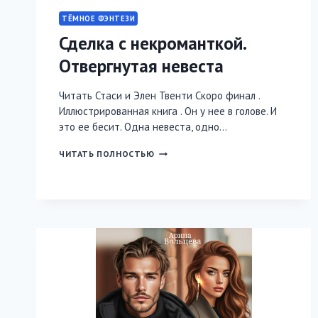
ТЁМНОЕ ФЭНТЕЗИ
Сделка с некроманткой.
Отвергнутая невеста
Читать Стаси и Элен Твенти Скоро финал .
Иллюстрированная книга . Он у нее в голове. И
это ее бесит. Одна невеста, одно…
СДЕЛКА
ЧИТАТЬ ПОЛНОСТЬЮ
С
НЕКРОМАНТКОЙ.
ОТВЕРГНУТАЯ
НЕВЕСТА