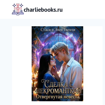
Перейти
к
charliebooks.ru
содержимому