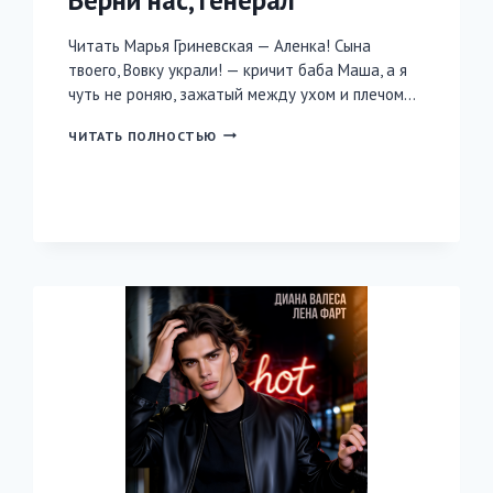
Читать Марья Гриневская — Аленка! Сына
твоего, Вовку украли! — кричит баба Маша, а я
чуть не роняю, зажатый между ухом и плечом…
ВЕРНИ
ЧИТАТЬ ПОЛНОСТЬЮ
НАС,
ГЕНЕРАЛ