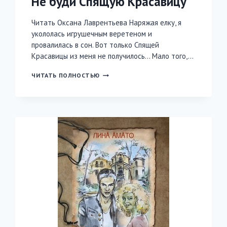
Не буди Спящую Красавицу
Читать Оксана Лаврентьева Наряжая елку, я
укололась игрушечным веретеном и
провалилась в сон. Вот только Спящей
Красавицы из меня не получилось… Мало того,…
УКРОЩЕНИЕ
ЧИТАТЬ ПОЛНОСТЬЮ
ПОПАДАНКИ,
ИЛИ
НЕ
БУДИ
СПЯЩУЮ
КРАСАВИЦУ