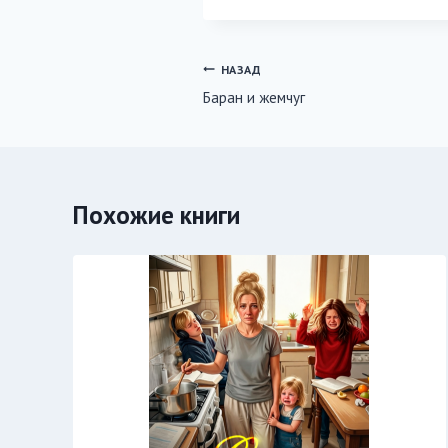
Навигация
НАЗАД
Баран и жемчуг
по
записям
Похожие книги