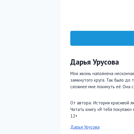
Дарья Урусова
Моя жизнь наполнена нескончаем
замкнутого круга. Так было до 
сложнее мне покинуть её. Она 
От автора: История красивой л
Читать книгу «Я тебя покупаю» 
12+
Метки
Дарья Урусова
записи: