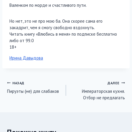
Валенком по морде и счастливого пути.
Но нет, это не про мою ба. Она скорее сама его
закадрит, чем я смогу свободно вздохнуть.
Читать книгу «Влюбись в меня» по подписке бесплатно
либо от 99.0
18+
Метки
Ирина Давыдова
записи:
Навигация
НАЗАД
ДАЛЕЕ
Пируэты (не) для слабаков
Императорская кухня.
по
Отбор не предлагать
записям