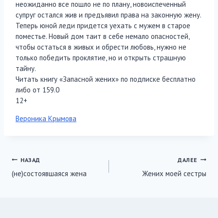
неожиданно все пошло не по плану, новоиспеченный
супруг остался жив и предъявил права на законную жену.
Теперь юной леди придется уехать с мужем в старое
поместье. Новый дом таит в себе немало опасностей,
чтобы остаться в живых и обрести любовь, нужно не
только победить проклятие, но и открыть страшную
тайну.
Читать книгу «Запасной жених» по подписке бесплатно
либо от 159.0
12+
Метки
Вероника Крымова
записи:
Навигация
НАЗАД
ДАЛЕЕ
(не)состоявшаяся жена
Жених моей сестры
по
записям