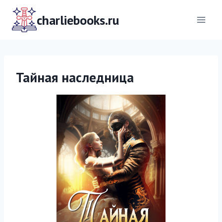
Перейти
к
charliebooks.ru
содержимому
Тайная наследница