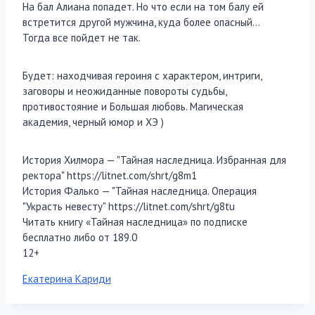
На бал Алиана попадет. Но что если на том балу ей
встретится другой мужчина, куда более опасный…
Тогда все пойдет не так.
Будет: находчивая героиня с характером, интриги,
заговоры и неожиданные повороты судьбы,
противостояние и Большая любовь. Магическая
академия, черный юмор и ХЭ )
История Хилмора — "Тайная наследница. Избранная для
ректора" https://litnet.com/shrt/g8m1
История Фалько — "Тайная наследница. Операция
"Украсть невесту" https://litnet.com/shrt/g8tu
Читать книгу «Тайная наследница» по подписке
бесплатно либо от 189.0
12+
Метки
Екатерина Кариди
записи: