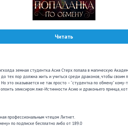
Читать
нгхолда земная студентка Асия Стерх попала в магическую Акаде
а до тех пор должна жить и учиться среди драконов, чтобы своим
 Но это оказывается не так просто – “студентка по обмену” кому-
я опоить эликсиром лже-Истинности Асию и драконьего принца, ко
нная профессиональным чтецом Литнет.
мену» по подписке бесплатно либо от 189.0