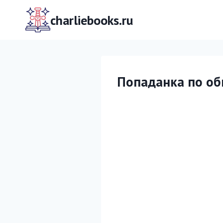
Перейти
к
charliebooks.ru
содержимому
Попаданка по об