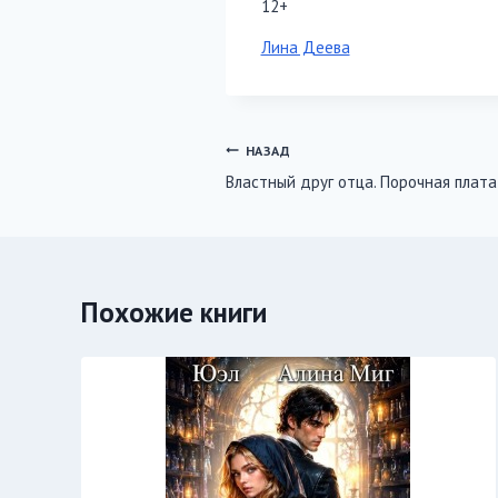
12+
Метки
Лина Деева
записи:
Навигация
НАЗАД
Властный друг отца. Порочная плата
по
записям
Похожие книги