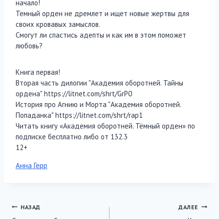
начало!
Темный орден не дремлет и ищет новые жертвы для
своих кровавых замыслов.
Смогут ли спастись адепты и как им в этом поможет
любовь?
Книга первая!
Вторая часть дилогии "Академия оборотней. Тайны
ордена" https://litnet.com/shrt/GrP0
История про Агнию и Морта "Академия оборотней.
Попаданка" https://litnet.com/shrt/rap1
Читать книгу «Академия оборотней. Тёмный орден» по
подписке бесплатно либо от 132.3
12+
Метки
Анна Герр
записи:
Навигация
НАЗАД
ДАЛЕЕ