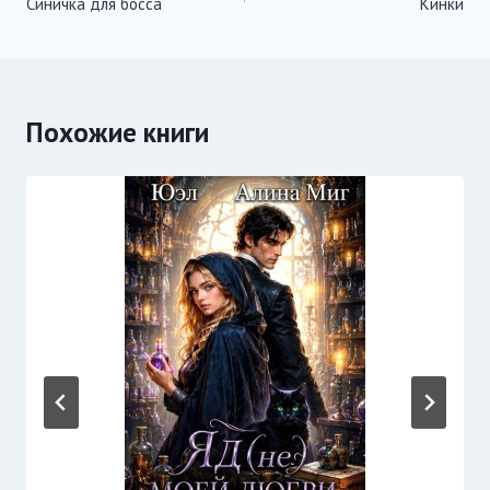
Синичка для босса
Кинки
по
записям
Похожие книги