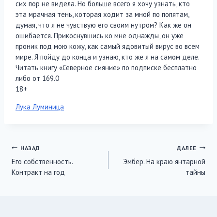
сих пор не видела. Но больше всего я хочу узнать, кто
эта мрачная тень, которая ходит за мной по попятам,
думая, что я не чувствую его своим нутром? Как же он
ошибается. Прикоснувшись ко мне однажды, он уже
проник под мою кожу, как самый ядовитый вирус во всем
мире. Я пойду до конца и узнаю, кто же я на самом деле.
Читать книгу «Северное сияние» по подписке бесплатно
либо от 169.0
18+
Метки
Лука Луминица
записи:
Навигация
НАЗАД
ДАЛЕЕ
Его собственность.
Эмбер. На краю янтарной
по
Контракт на год
тайны
записям