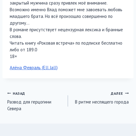
закрытый мужчина сразу привлек моё внимание.
Возможно именно Влад поможет мне завоевать любовь
младшего брата. Но всё произошло совершенно по
другому…
В романе присутствует нецензурная лексика и бранные
слова.
Читать книгу «Роковая встреча» по подписке бесплатно
либо от 189.0
18+
Метки
Алёна Февраль (Ell Jall)
записи:
Навигация
НАЗАД
ДАЛЕЕ
Развод для герцогини
В ритме неспящего города
по
Севера
записям