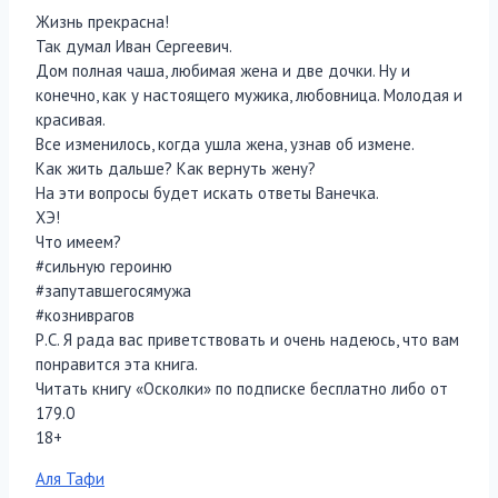
Жизнь прекрасна!
Так думал Иван Сергеевич.
Дом полная чаша, любимая жена и две дочки. Ну и
конечно, как у настоящего мужика, любовница. Молодая и
красивая.
Все изменилось, когда ушла жена, узнав об измене.
Как жить дальше? Как вернуть жену?
На эти вопросы будет искать ответы Ванечка.
ХЭ!
Что имеем?
#сильную героиню
#запутавшегосямужа
#козниврагов
Р.С. Я рада вас приветствовать и очень надеюсь, что вам
понравится эта книга.
Читать книгу «Осколки» по подписке бесплатно либо от
179.0
18+
Метки
Аля Тафи