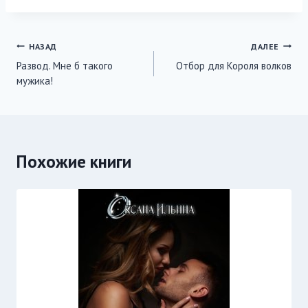
записи:
Навигация
НАЗАД
ДАЛЕЕ
Развод. Мне б такого
Отбор для Короля волков
по
мужика!
записям
Похожие книги