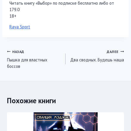
Читать книгу «Выбор» по подписке бесплатно либо от
179.0
18+
Метки
Raya Sport
записи:
Навигация
НАЗАД
ДАЛЕЕ
Пышка для властных
Два сводных. Будешь наша
по
боссов
записям
Похожие книги