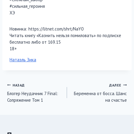
#сильная_героиня
ХЭ
Новинка: https://litnet.com/shrt/NaY0
Читать книгу «Казнить нельзя помиловать» по подписке
бесплатно либо от 169.15
18+
Метки
Натаэль Зика
записи:
Навигация
НАЗАД
ДАЛЕЕ
Блогер Неудачник 7 Final:
Беременна от босса. Шанс
по
Сопряжение Том 1
на счастье
записям