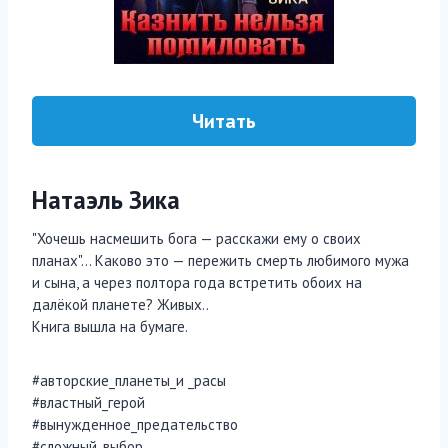
Читать
Натаэль Зика
"Хочешь насмешить бога — расскажи ему о своих
планах"… Каково это — пережить смерть любимого мужа
и сына, а через полтора года встретить обоих на
далёкой планете? Живых..
Книга вышла на бумаге.
#авторские_планеты_и _расы
#властный_герой
#вынужденное_предательство
#сложный_выбор