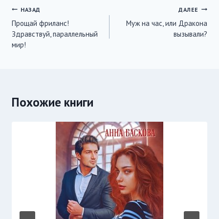
Навигация
НАЗАД
ДАЛЕЕ
Прощай фриланс!
Муж на час, или Дракона
по
Здравствуй, параллельный
вызывали?
записям
мир!
Похожие книги