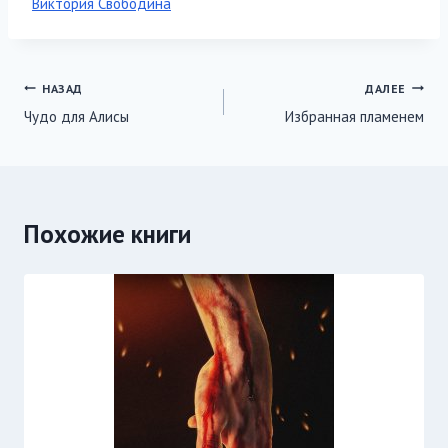
Метки
Виктория Свободина
записи:
Навигация
НАЗАД
ДАЛЕЕ
Чудо для Алисы
Избранная пламенем
по
записям
Похожие книги