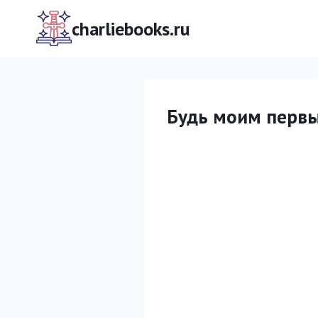
Перейти
к
charliebooks.ru
содержимому
Будь моим перв