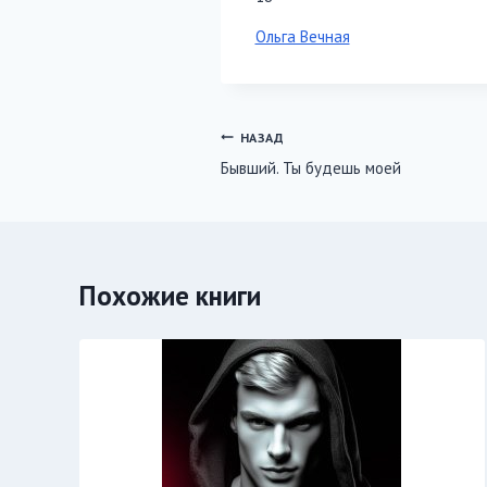
Метки
Ольга Вечная
записи:
Навигация
НАЗАД
Бывший. Ты будешь моей
по
записям
Похожие книги