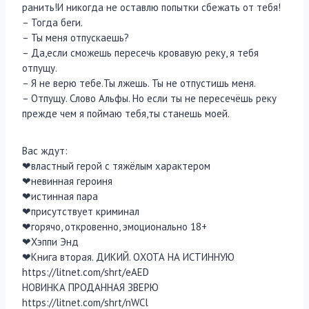
ранить!И никогда не оставлю попытки сбежать от тебя!
– Тогда беги.
– Ты меня отпускаешь?
– Да,если сможешь пересечь кровавую реку, я тебя
отпущу.
– Я не верю тебе.Ты лжешь. Ты не отпустишь меня.
– Отпущу. Слово Альфы. Но если ты не пересечёшь реку
прежде чем я поймаю тебя,ты станешь моей.
Вас ждут:
❤властный герой с тяжёлым характером
❤невинная героиня
❤истинная пара
❤присутствует криминал
❤горячо, откровенно, эмоционально 18+
❤Хэппи Энд
❤Книга вторая. ДИКИЙ. ОХОТА НА ИСТИННУЮ
https://litnet.com/shrt/eAED
НОВИНКА ПРОДАННАЯ ЗВЕРЮ
https://litnet.com/shrt/nWCl