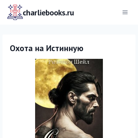
Перейти
к
charliebooks.ru
содержимому
Охота на Истинную