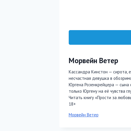
Морвейн Ветер
Кассандра Кинстон — сирота, 
несчастная девушка в обозримо
Юргена Розенкрейцера — сына ос
только Юргену на её чувства г
Читать книгу «Прости за любовь
18+
Метки
Морвейн Ветер
записи: