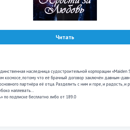
Читать
единственная наследница судостроительной корпорации «Maiden S
м космосе, потому что её брачный договор заключён давным-давн
новного партнёра её отца. Разделить с ним и горе, и радость, и 
лубоко наплевать…
» по подписке бесплатно либо от 189.0