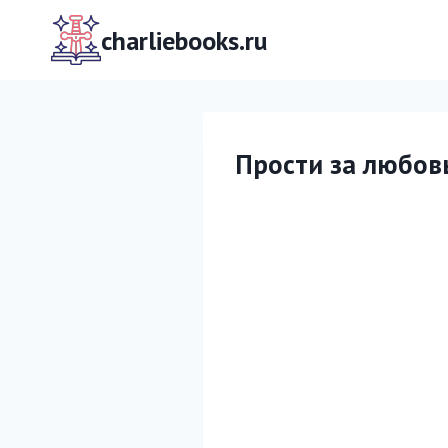
Перейти
к
charliebooks.ru
содержимому
Прости за любов