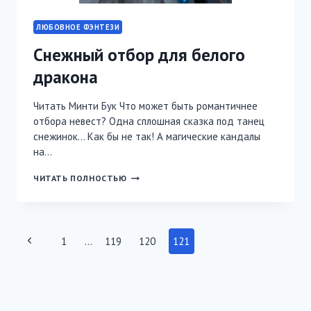
ЛЮБОВНОЕ ФЭНТЕЗИ
Снежный отбор для белого
дракона
Читать Минти Бук Что может быть романтичнее
отбора невест? Одна сплошная сказка под танец
снежинок… Как бы не так! А магические кандалы
на…
СНЕЖНЫЙ
ЧИТАТЬ ПОЛНОСТЬЮ
ОТБОР
ДЛЯ
БЕЛОГО
ДРАКОНА
Навигация
Предыдущая
1
…
119
120
121
по
страница
страницам