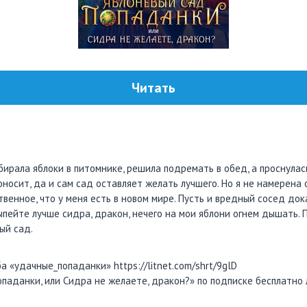
Читать
обирала яблоки в питомнике, решила подремать в обед, а проснулас
оносит, да и сам сад оставляет желать лучшего. Но я не намерена
венное, что у меня есть в новом мире. Пусть и вредный сосед док
Выпейте лучше сидра, дракон, нечего на мои яблони огнем дышать.
ый сад.
 «удачные_попаданки» https://litnet.com/shrt/9glD
опаданки, или Сидра не желаете, дракон?» по подписке бесплатно 