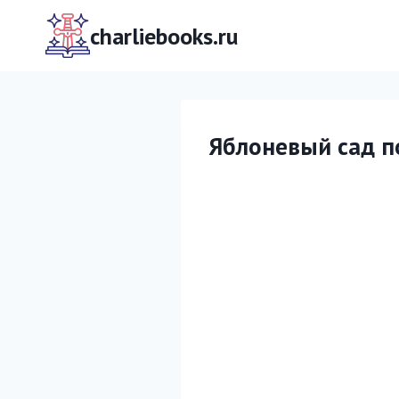
Перейти
к
charliebooks.ru
содержимому
Яблоневый сад п