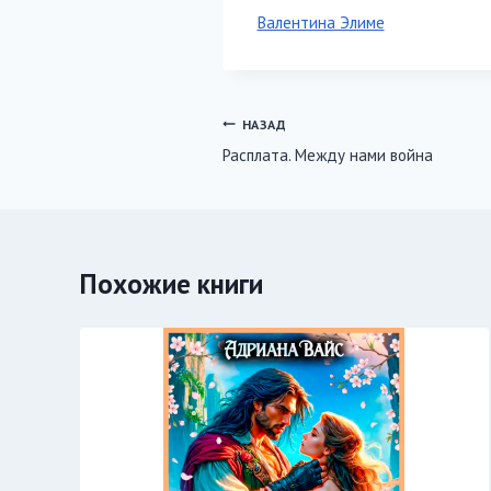
Метки
Валентина Элиме
записи:
Навигация
НАЗАД
Расплата. Между нами война
по
записям
Похожие книги